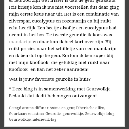
er iets zou zijn wat frisser is dan de geur genaamd
Fris briesje kon ik me niet voorstellen dus daar ging
mijn eerste keus naar uit. Het is een combinatie van
zilverspar, eucalyptus en rozemarijn en hij ruikt
echt heerlijk. Een beetje alsof je een eucalyptus bad
neemt in het bos. De tweede geur die ik koos was
mandarijn
en daar kan ik heel kort over zijn. Hij
ruikt precies naar het schilletje van een mandarijn
en ik ben dol op die geur. Kortom ik ben super blij
met mijn knoflook -die gelukkig niet ruikt naar
knoflook- en kan het zeker aanraden!
Wat is jouw favoriete geurolie in huis?
* Deze blog is in samenwerking met Geurwolkje.
Bedankt dat ik dit heb mogen ontvangen!
Getagd
aroma diffuser
,
Astma en geur
,
Etherische oliën
,
Geurkaars en astma
,
Geurolie
,
geurwolkje
,
Geurwolkje blog
,
Geurwolklje
,
interieurblog