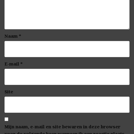
Naam
*
E-mail
*
Site
Mijn naam, e-mail en site bewaren in deze browser
voor de volgende keer wanneer ik een reactie plaats.