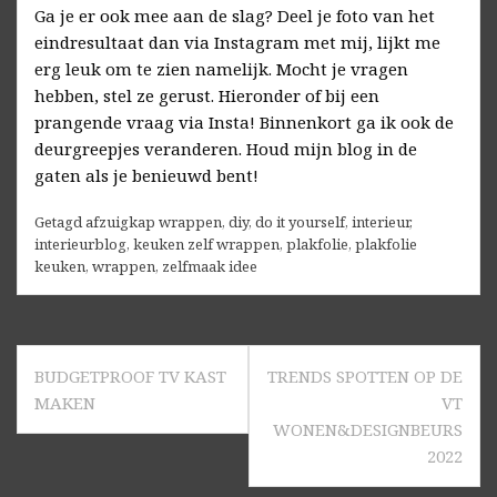
Ga je er ook mee aan de slag? Deel je foto van het
eindresultaat dan via Instagram met mij, lijkt me
erg leuk om te zien namelijk. Mocht je vragen
hebben, stel ze gerust. Hieronder of bij een
prangende vraag via Insta! Binnenkort ga ik ook de
deurgreepjes veranderen. Houd mijn blog in de
gaten als je benieuwd bent!
Getagd
afzuigkap wrappen
,
diy
,
do it yourself
,
interieur
,
interieurblog
,
keuken zelf wrappen
,
plakfolie
,
plakfolie
keuken
,
wrappen
,
zelfmaak idee
Bericht
BUDGETPROOF TV KAST
TRENDS SPOTTEN OP DE
navigatie
MAKEN
VT
WONEN&DESIGNBEURS
2022