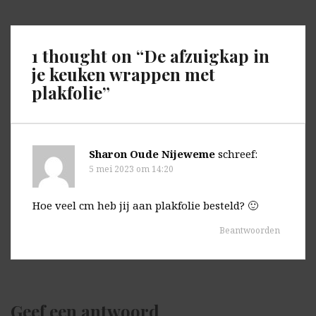
1 thought on “
De afzuigkap in
je keuken wrappen met
plakfolie
”
Sharon Oude Nijeweme
schreef:
5 mei 2023 om 14:20
Hoe veel cm heb jij aan plakfolie besteld? 🙂
Beantwoorden
Geef een antwoord