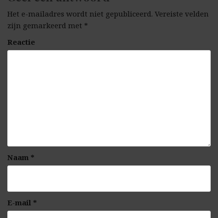
Het e-mailadres wordt niet gepubliceerd.
Vereiste velden
zijn gemarkeerd met
*
Reactie
Naam
*
E-mail
*