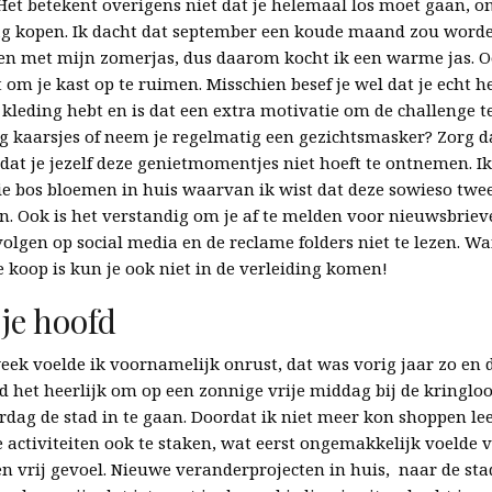
Het betekent overigens niet dat je helemaal los moet gaan, o
g kopen. Ik dacht dat september een koude maand zou worde
en met mijn zomerjas, dus daarom kocht ik een warme jas. Oo
m je kast op te ruimen. Misschien besef je wel dat je echt he
kleding hebt en is dat een extra motivatie om de challenge t
g kaarsjes of neem je regelmatig een gezichtsmasker? Zorg dat
odat je jezelf deze genietmomentjes niet hoeft te ontnemen. I
ie bos bloemen in huis waarvan ik wist dat deze sowieso tw
n. Ook is het verstandig om je af te melden voor nieuwsbrieve
olgen op social media en de reclame folders niet te lezen. Wan
e koop is kun je ook niet in de verleiding komen!
 je hoofd
week voelde ik voornamelijk onrust, dat was vorig jaar zo en d
nd het heerlijk om op een zonnige vrije middag bij de kringlo
rdag de stad in te gaan. Doordat ik niet meer kon shoppen le
 activiteiten ook te staken, wat eerst ongemakkelijk voelde 
 en vrij gevoel. Nieuwe veranderprojecten in huis, naar de st