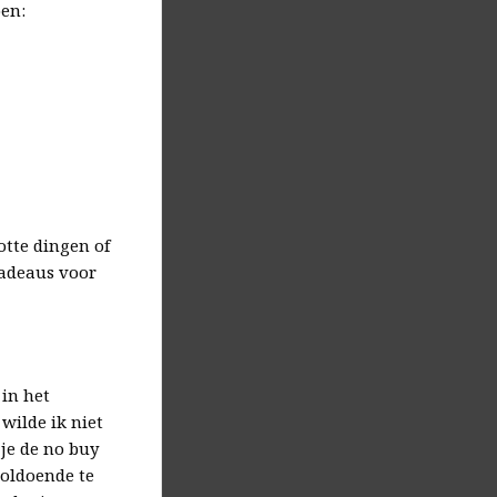
pen:
tte dingen of
 cadeaus voor
in het
wilde ik niet
je de no buy
voldoende te