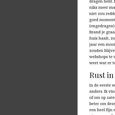
dragen hebt. 
niks meer ma
niet zou redd
goed moment o
(ongedragen) 
Brand je graa
huis haalt, z
jaar een moo
zouden blijve
webshops te v
weet wat er t
Rust in
In de eerste 
anders. Ik vi
of om op zate
beter om deze
een heel fijn