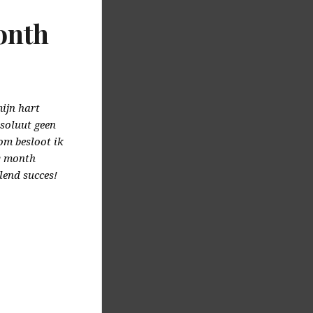
onth
mijn hart
bsoluut geen
om besloot ik
uy month
lend succes!