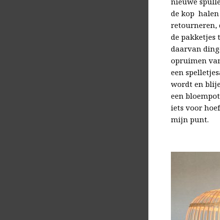
nieuwe spulle
de kop halen
retourneren, 
de pakketjes t
daarvan dinge
opruimen van
een spelletje
wordt en blij
een bloempot 
iets voor hoe
mijn punt.