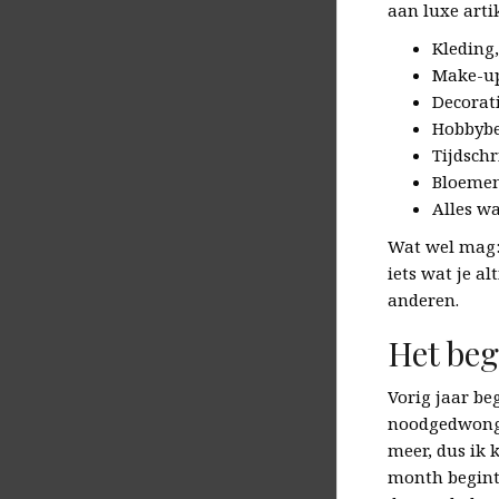
aan luxe arti
Kleding,
Make-u
Decorat
Hobbyb
Tijdschr
Bloemen
Alles w
Wat wel mag:
iets wat je a
anderen.
Het beg
Vorig jaar be
noodgedwonge
meer, dus ik 
month begint.