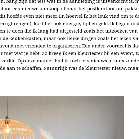
n, bang zijn dat iets wat in de aanbieding is uitverkocht is, 
 door een nieuwe aankoop of naar het postkantoor om pakket
dit hoefde even niet meer. En hoewel ik het leuk vind om te 
erugbrengen), kost het ook energie, tijd en geld. Ik begon in 
n te doen die ik lang had uitgesteld zoals het uitzoeken van f
 de keukenkasten, maar ook leuke dingen zoals het lezen van
savond met vrienden te organiseren. Een ander voordeel is dat
er met wat je hebt. Zo kreeg ik een kleurtester bij een event,
verfde. Op deze manier had ik toch iets nieuws in huis zonder
fde aan te schaffen. Natuurlijk was de kleurtester nieuw, maa