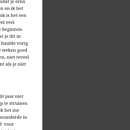
mdat je erna
n en ik het
k is het een
el veel
e beginnen.
 je dit in
k haalde vorig
ee weken goed
n, niet teveel
t als je niet
it jaar niet
op te struinen
ek het me
veranderde in
ad voor