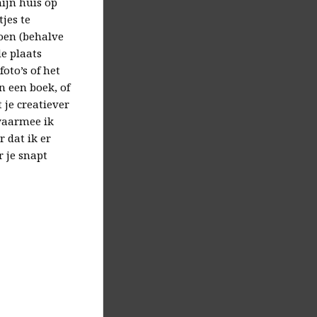
mijn huis op
jes te
doen (behalve
de plaats
oto’s of het
 een boek, of
 je creatiever
 waarmee ik
 dat ik er
r je snapt