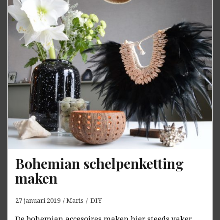
Bohemian schelpenketting
maken
27 januari 2019
Maris
DIY
De bohemian accesoires maken hier steeds vaker